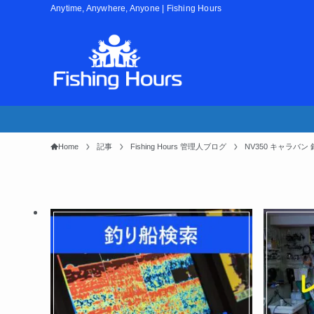
Anytime, Anywhere, Anyone | Fishing Hours
Home
記事
Fishing Hours 管理人ブログ
NV350 キャラバ