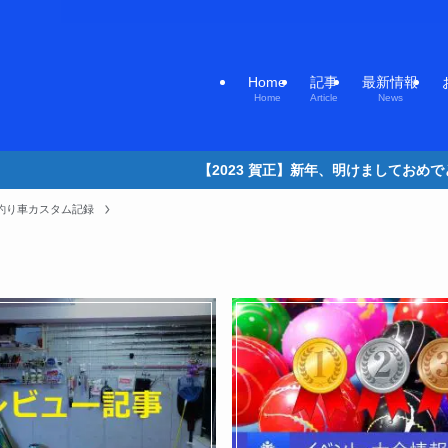
Home
記事
最新情報
Home
Article
News
【2023 賀正】新年、明けましておめでとうございます。釣り初めの計画
ン 釣り車カスタム記録