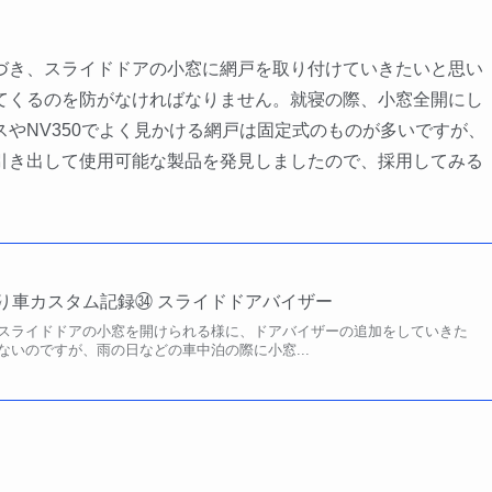
き、スライドドアの小窓に網戸を取り付けていきたいと思い
てくるのを防がなければなりません。就寝の際、小窓全開にし
やNV350でよく見かける網戸は固定式のものが多いですが、
引き出して使用可能な製品を発見しましたので、採用してみる
 釣り車カスタム記録㉞ スライドドアバイザー
スライドドアの小窓を開けられる様に、ドアバイザーの追加をしていきた
ないのですが、雨の日などの車中泊の際に小窓...