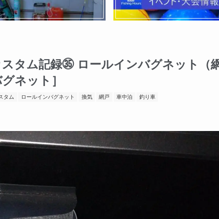
車カスタム記録㉟ ロールインバグネット（
ンバグネット］
スタム
ロールインバグネット
換気
網戸
車中泊
釣り車