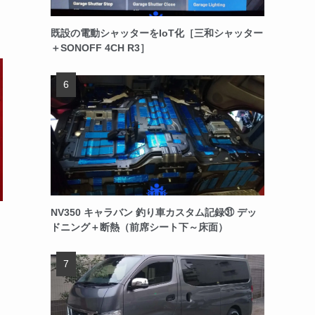
既設の電動シャッターをIoT化［三和シャッター
＋SONOFF 4CH R3］
NV350 キャラバン 釣り車カスタム記録㉛ デッ
ドニング＋断熱（前席シート下～床面）