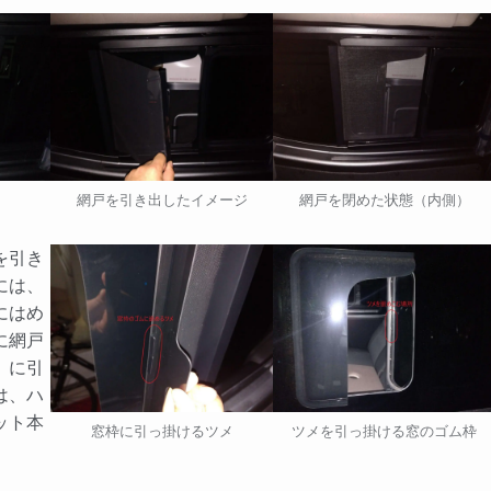
網戸を引き出したイメージ
網戸を閉めた状態（内側）
を引き
には、
にはめ
に網戸
）に引
は、ハ
ット本
窓枠に引っ掛けるツメ
ツメを引っ掛ける窓のゴム枠