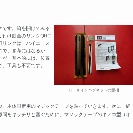
クです。箱を開けてみる
り付け動画のリンクQRコ
画リンクは、ハイエース
ので、参考にはなるか
たが、基本的には、位置
で、工具も不要です。
ロールインバグネットの開梱
、本体固定用のマジックテープを貼っていきます。次に、網
隙間をキッチリと塞ぐために、マジックテープのキノコ型（オ
。