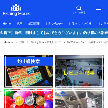
サイト内検索
Home
記事
最新情報
お問い合わせ
お役立ちリンク集
オンラ
新年、明けましておめでとうございます。釣り初めの計画はお済ですか
Home
記事
Fishing Hours 管理人ブログ
NV350 キャラバン 釣り車カスタム