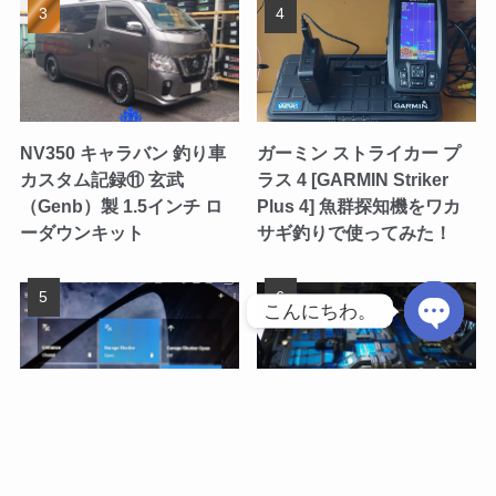
NV350 キャラバン 釣り車
ガーミン ストライカー プ
カスタム記録⑪ 玄武
ラス 4 [GARMIN Striker
（Genb）製 1.5インチ ロ
Plus 4] 魚群探知機をワカ
ーダウンキット
サギ釣りで使ってみた！
こんにちわ。
O
p
e
メニュー
釣り船検索
サイト内検索
トップへ
n
既設の電動シャッターを
NV350 キャラバン 釣り車
IoT化［三和シャッター＋
カスタム記録㉛ デッドニン
c
SONOFF 4CH R3］
グ＋断熱（前席シート下～
h