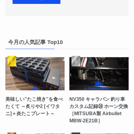
今月の人気記事 Top10
美味しい”たこ焼き”を食べ
NV350 キャラバン 釣り車
たくて ～炙りや2 [イワタ
カスタム記録㉔ ホーン交換
ニ]＋炎たこプレート～
［MITSUBA製 Airbullet
MBW-2E21B］