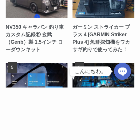
NV350 キャラバン 釣り車
ガーミン ストライカー プ
カスタム記録⑪ 玄武
ラス 4 [GARMIN Striker
（Genb）製 1.5インチ ロ
Plus 4] 魚群探知機をワカ
ーダウンキット
サギ釣りで使ってみた！
こんにちわ。
O
p
e
メニュー
釣り船検索
サイト内検索
トップへ
n
既設の電動シャッターを
NV350 キャラバン 釣り車
IoT化［三和シャッター＋
カスタム記録㉛ デッドニン
c
SONOFF 4CH R3］
グ＋断熱（前席シート下～
h
床面）
a
t