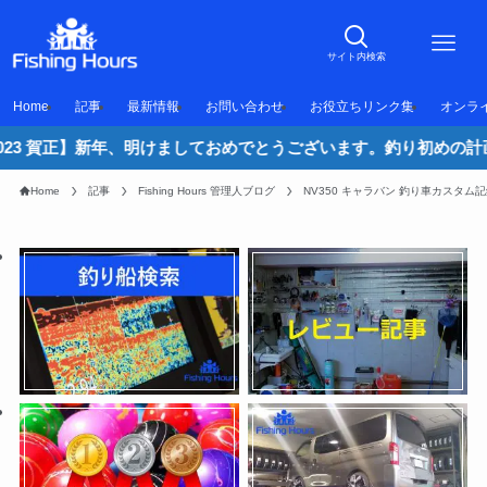
サイト内検索
Home
記事
最新情報
お問い合わせ
お役立ちリンク集
オンラ
】新年、明けましておめでとうございます。釣り初めの計画はお済です
Home
記事
Fishing Hours 管理人ブログ
NV350 キャラバン 釣り車カスタム