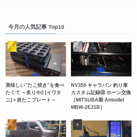
今月の人気記事 Top10
美味しい”たこ焼き”を食べ
NV350 キャラバン 釣り車
たくて ～炙りや2 [イワタ
カスタム記録㉔ ホーン交換
ニ]＋炎たこプレート～
［MITSUBA製 Airbullet
MBW-2E21B］