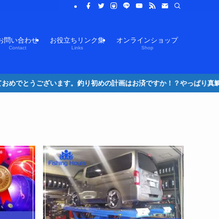
お問い合わせ
お役立ちリンク集
オンラインショップ
Contact
Links
Shop
釣り初めの計画はお済ですか！？やっぱり真鯛では？テンヤ・タイラバで一