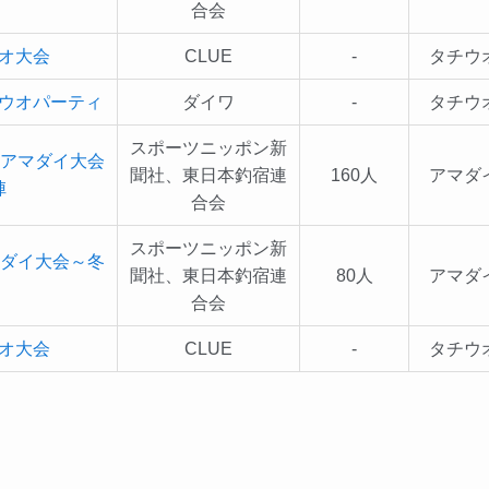
合会
オ大会
CLUE
-
タチウ
ウオパーティ
ダイワ
-
タチウ
スポーツニッポン新
塚アマダイ大会
聞社、東日本釣宿連
160人
アマダ
陣
合会
スポーツニッポン新
マダイ大会～冬
聞社、東日本釣宿連
80人
アマダ
合会
オ大会
CLUE
-
タチウ