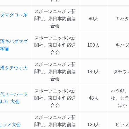
スポーツニッポン新
ハダマグロ～茅
聞社、東日本釣宿連
80人
キハ
合会
スポーツニッポン新
模湾キハダマグ
聞社、東日本釣宿連
100人
キハ
塚編
合会
スポーツニッポン新
京湾タチウオ大
聞社、東日本釣宿連
140人
タチウ
合会
スポーツニッポン新
ハタ類
網代スーパーラ
聞社、東日本釣宿連
48人
物、ヒ
LJ）大会
合会
ほか
スポーツニッポン新
ヒラメ大会
聞社、東日本釣宿連
120人
ヒラ