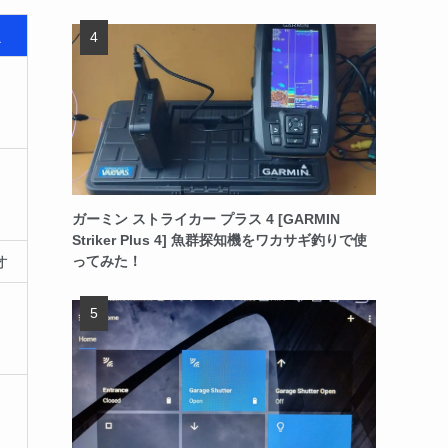
魚
コ
チ
ガーミン ストライカー プラス 4 [GARMIN
Striker Plus 4] 魚群探知機をワカサギ釣りで使
オ
ってみた！
コ
ジ
イ