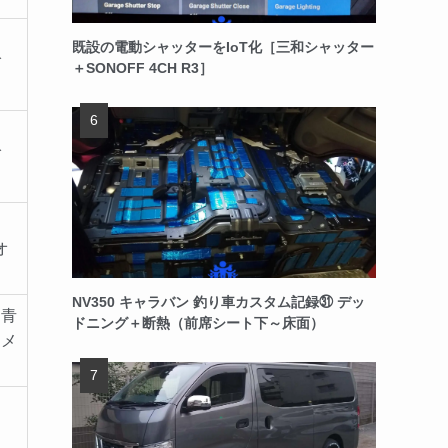
既設の電動シャッターをIoT化［三和シャッター
ダ
＋SONOFF 4CH R3］
ダ
オ
NV350 キャラバン 釣り車カスタム記録㉛ デッ
、青
ドニング＋断熱（前席シート下～床面）
ラメ
メ