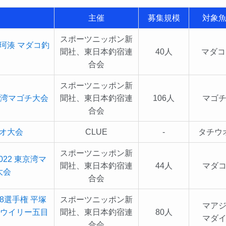
主催
募集規模
対象
スポーツニッポン新
珂湊 マダコ釣
聞社、東日本釣宿連
40人
マダ
合会
スポーツニッポン新
京湾マゴチ大会
聞社、東日本釣宿連
106人
マゴ
合会
オ大会
CLUE
-
タチウ
スポーツニッポン新
022 東京湾マ
聞社、東日本釣宿連
44人
マダ
大会
合会
18選手権 平塚
スポーツニッポン新
マア
ウイリー五目
聞社、東日本釣宿連
80人
マダ
合会