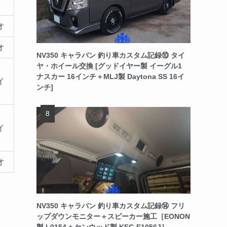
オ
オ
NV350 キャラバン 釣り車カスタム記録⑩ タイ
ヤ・ホイール交換 [グッドイヤー製 イーグル1
ナスカー 16インチ＋MLJ製 Daytona SS 16イ
イ
ンチ]
イ
オ
NV350 キャラバン 釣り車カスタム記録⑭ フリ
ップダウンモニター＋スピーカー施工［EONON
製 L0154 + ケンウッド製 KFC-E1056J］