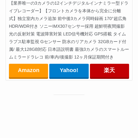
【業界唯一の3カメラの12インチデジタルインナミラー型ドラ
イブレコーダー】【フロントカメラを本体から完全に分離
式】独立室内カメラ追加 前中後3カメラ同時録画 170°超広角
HDR/WDR付き ソニーIMX307センサー採用 超鮮明夜間撮影
光の反射対策 電波障害対策 LED信号機対応 GPS搭載 タイム
ラプス駐車監視 Gセンサー 防水のリアカメラ 32GBカード付
属/ 最大128GB対応 日本語説明書 最強3カメラのスマートルー
ムミラードラレコ 前/車内/後撮影 12ヶ月保証期間付き
Amazon
Yahoo!
楽天