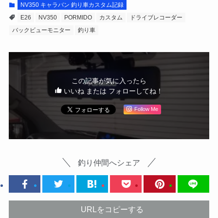
NV350 キャラバン 釣り車カスタム記録
E26
NV350
PORMIDO
カスタム
ドライブレコーダー
バックビューモニター
釣り車
この記事が気に入ったら
いいね または フォローしてね！
Follow Me
釣り仲間へシェア
URLをコピーする