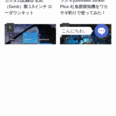
カスタム記録⑪ 玄武
ラス 4 [GARMIN Striker
（Genb）製 1.5インチ ロ
Plus 4] 魚群探知機をワカ
ーダウンキット
サギ釣りで使ってみた！
こんにちわ。
O
p
e
メニュー
釣り船検索
サイト内検索
トップへ
n
既設の電動シャッターを
NV350 キャラバン 釣り車
IoT化［三和シャッター＋
カスタム記録㉛ デッドニン
c
SONOFF 4CH R3］
グ＋断熱（前席シート下～
h
床面）
a
t
y