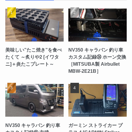
美味しい”たこ焼き”を食べ
NV350 キャラバン 釣り車
たくて ～炙りや2 [イワタ
カスタム記録㉔ ホーン交換
ニ]＋炎たこプレート～
［MITSUBA製 Airbullet
MBW-2E21B］
NV350 キャラバン 釣り車
ガーミン ストライカー プ