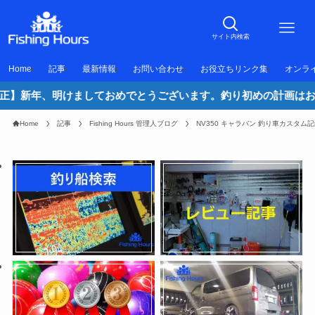
サイト内検索
Home
記事
最新情報
お問い合わせ
お役立ちリンク集
オンラ
けましておめでとうございます。釣り初めの計画はお済ですか！？やっ
Home
記事
Fishing Hours 管理人ブログ
NV350 キャラバン 釣り車カスタム